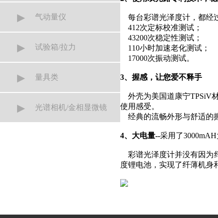
▸
气动量仪
每台彩谱光泽度计，都经
412次定标校准测试；
43200次稳定性测试；
▸
试验箱/拉力
110小时加速老化测试；
17000次振动测试。
▸
量具类
3、握感，让您爱不释手
外壳为美国道康宁TPSi
▸
使用感受。
光谱相机/金相显微镜
经典的流畅外形与舒适的握
4、大电量--
采用了3000m
彩谱光泽度计并没有因为纤
度锂电池，实现了纤薄机身和