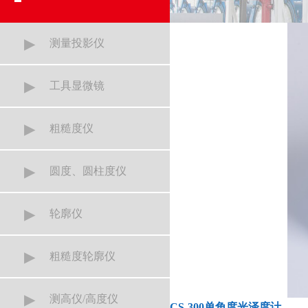
▸
测量投影仪
▸
工具显微镜
▸
粗糙度仪
▸
圆度、圆柱度仪
▸
轮廓仪
▸
粗糙度轮廓仪
▸
测高仪/高度仪
CS-300单角度光泽度计