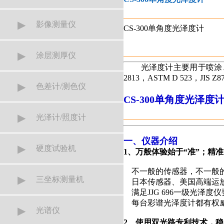
▸
影像测量仪
CS-300单角度光泽度计
▸
涂层测厚仪
光泽度计主要用于喷涂、塑胶
2813，ASTM D 523，JIS Z8
▸
色差计/测色仪
CS-300单角度光泽度
▸
光泽计/照度计
一、仪器介绍
▸
硬度试验机
1、万般体验始于“准”；精
不一般的传感器，不一般的
▸
三坐标测量机
日本传感器、美国高端运放
满足JJG 696一级光泽
每台彩谱光泽度计都有权威
▸
光谱仪
2、使用双光路专利技术，稳定性